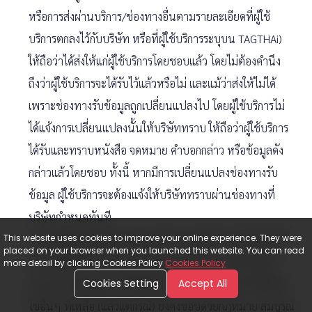
หรือการส่งผ่านบริการ/ช่องทางอื่นตามรายละเอียดที่ผู้ใช้
บริการตกลงไว้กับบริษัท หรือที่ผู้ใช้บริการระบุบน TAGTHAi)
ให้ถือว่าได้ส่งให้แก่ผู้ใช้บริการโดยชอบแล้ว โดยไม่ต้องคำนึง
ถึงว่าผู้ใช้บริการจะได้รับไว้แล้วหรือไม่ และแม้ว่าส่งให้ไม่ได้
เพราะช่องทางรับข้อมูลถูกเปลี่ยนแปลงไป โดยผู้ใช้บริการไม่
ได้แจ้งการเปลี่ยนแปลงนั้นให้บริษัททราบ ให้ถือว่าผู้ใช้บริการ
ได้รับและทราบหนังสือ จดหมาย คำบอกกล่าว หรือข้อมูลดัง
กล่าวแล้วโดยชอบ ทั้งนี้ หากมีการเปลี่ยนแปลงช่องทางรับ
ข้อมูล ผู้ใช้บริการจะต้องแจ้งให้บริษัททราบผ่านช่องทางที่
บริษัทกำหนดทันที
This website uses cookies to improve your online experience. They were
6.6
ข้อกำหนดโมฆะบางส่วน
ถ้าในเวลาใดก็ตาม เงื่อนไขหนึ่ง
placed on your browser when you launched this website. You can read
เงื่อนไขใดในข้อกำหนดฉบับนี้ กลายเป็นโมฆะ ไม่ชอบด้วย
more detail by clicking Cookies Policy
Cookies Policy
กฎหมาย ไม่สมบูรณ์ หรือใช้บังคับมิได้ในประการใดๆ ให้เงื่อน
Cookies Setting
Accept All
ไขอื่นๆ ที่เหลือ (แล้วแต่กรณี) ยังคงชอบด้วยกฎหมาย สมบูรณ์