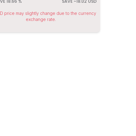
AVE
18.66
%
SAVE ~
18.02
USD
 price may slightly change due to the currency
exchange rate.