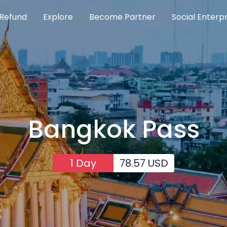
Refund
Explore
Become Partner
Social Enterpr
Bangkok Pass
1
Day
78.57
USD