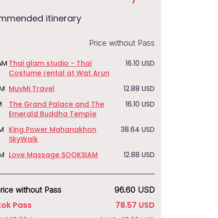
mmended itinerary
Price without Pass
AM
Thai glam studio - Thai
16.10
USD
Costume rental at Wat Arun
AM
MuvMi Travel
12.88
USD
M
The Grand Palace and The
16.10
USD
Emerald Buddha Temple
PM
King Power Mahanakhon
38.64
USD
SkyWalk
PM
Love Massage SOOKSIAM
12.88
USD
price without Pass
96.60
USD
ok Pass
78.57
USD