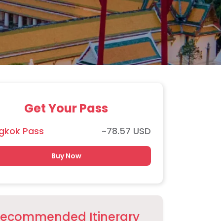
Get Your Pass
gkok Pass
~
78.57
USD
Buy Now
ecommended Itinerary