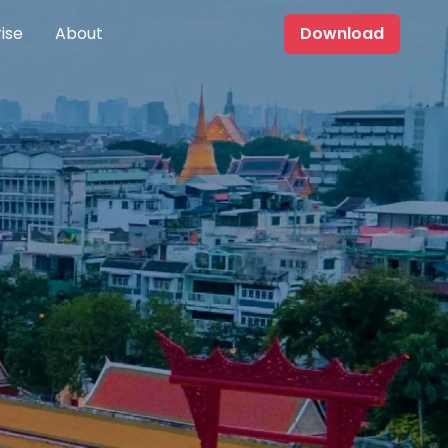
ise
About
Download