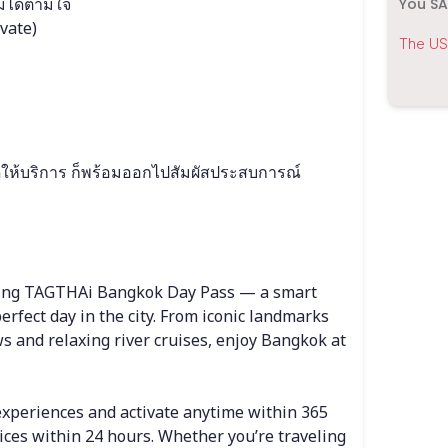
รมได้ตามใจ
You S
ivate)
The USD
ดให้บริการ ก็พร้อมออกไปสัมผัสประสบการณ์
using TAGTHAi Bangkok Day Pass — a smart 
erfect day in the city. From iconic landmarks 
ws and relaxing river cruises, enjoy Bangkok at 
experiences and activate anytime within 365 
ices within 24 hours. Whether you’re traveling 