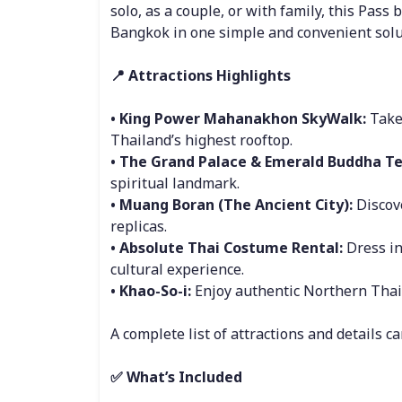
solo, as a couple, or with family, this Pass 
Bangkok in one simple and convenient solu
📍 Attractions Highlights
• King Power Mahanakhon SkyWalk:
 Take
Thailand’s highest rooftop.
• The Grand Palace & Emerald Buddha T
spiritual landmark.
• Muang Boran (The Ancient City):
 Discov
replicas.
• Absolute Thai Costume Rental:
 Dress i
cultural experience.
• Khao-So-i:
 Enjoy authentic Northern Thai c
A complete list of attractions and details 
✅ What’s Included