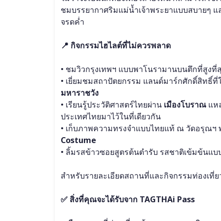
ชมบรรยากาศริมแม่น้ำเจ้าพระยาแบบสบายๆ และสั
จรดค่ำ
📍 กิจกรรมไฮไลต์ที่ไม่ควรพลาด
• ชมวิวกรุงเทพฯ แบบพาโนรามานบนตึกที่สูงที่
• เยี่ยมชมสถาปัตยกรรม แลนด์มาร์กศักดิ์สิทธิ์ที่
มหาราชวัง
• เรียนรู้ประวัติศาสตร์ไทยผ่าน 
เมืองโบราณ
 แหล
ประเทศไทยมาไว้ในที่เดียวกัน
• เก็บภาพความทรงจำแบบไทยแท้ ณ วัดอรุณฯ พ
Costume
• ลิ้มรสข้าวซอยสูตรต้นตำรับ รสชาติเข้มข้นแบ
สำหรับรายละเอียดสถานที่และกิจกรรมท่องเที่ยว
✅ สิ่งที่คุณจะได้รับจาก TAGTHAi Pass