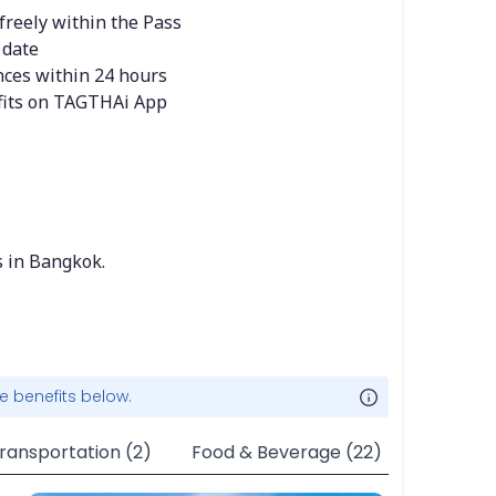
s freely within the Pass
 date
ences within 24 hours
efits on TAGTHAi App
s in Bangkok.
e benefits below.
ransportation (2)
Food & Beverage (22)
Massage