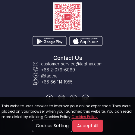
Contact Us
customer-service@tagthai.com
+66 2-079-6069
@tagthai
+66 66 114 1955
This website uses cookies to improve your online experience. They were
placed on your browser when you launched this website. You can read
About TAGTHAi
|
Terms & Conditions
|
User Privacy Policy
|
Cookies
more detail by clicking Cookies Policy
Cookies Policy
Policy
Cookies Setting
Accept All
© 2020-
2026
TAGTHAi Pass. All rights reserved