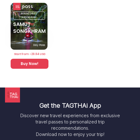
Around
SAMUT
SONGKHRAM
SAMUT
SONGKHRAM
Day Pass
Start from ~
29.84
USD
Buy Now!
Get the TAGTHAi App
Discover new travel experiences from exclusive
travel passes to personalized trip
recommendations.
Download now to enjoy your trip!