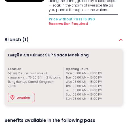
along the canal, guided by a local expert
— soak in the charm of riverside life as
you paddle through serene waters.
Price without Pass
16
USD
Reservation Required
Branch (
1
)
เอสยูพี สเปซ แม่กลอง SUP Space Maeklong
Location
Opening Hours
5/1 หมู่ 2 ต ยายแพง อ.บางคนที
Mon
08:00 AM
-
18:00 PM
จ.สมุทรสงคราม 75120 5/1 m.2 Yaipang
Tue
08:00 AM
-
18:00 PM
Bangkhontee Samut Songkram
Wed
08:00 AM
-
18:00 PM
75120
Thu
08:00 AM
-
18:00 PM
Fri
08:00 AM
-
18:00 PM
Sat
08:00 AM
-
18:00 PM
Location
Sun
08:00 AM
-
18:00 PM
Benefits available in the following pass