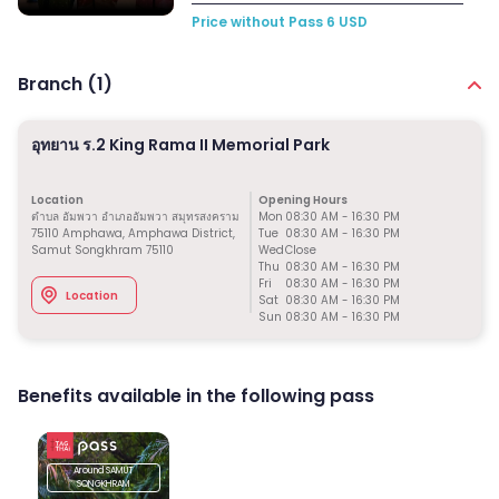
Price without Pass
6
USD
Branch (
1
)
อุทยาน ร.2 King Rama II Memorial Park
Location
Opening Hours
ตำบล อัมพวา อำเภออัมพวา สมุทรสงคราม
Mon
08:30 AM
-
16:30 PM
75110 Amphawa, Amphawa District,
Tue
08:30 AM
-
16:30 PM
Samut Songkhram 75110
Wed
Close
Thu
08:30 AM
-
16:30 PM
Fri
08:30 AM
-
16:30 PM
Location
Sat
08:30 AM
-
16:30 PM
Sun
08:30 AM
-
16:30 PM
Benefits available in the following pass
Around
SAMUT
SONGKHRAM