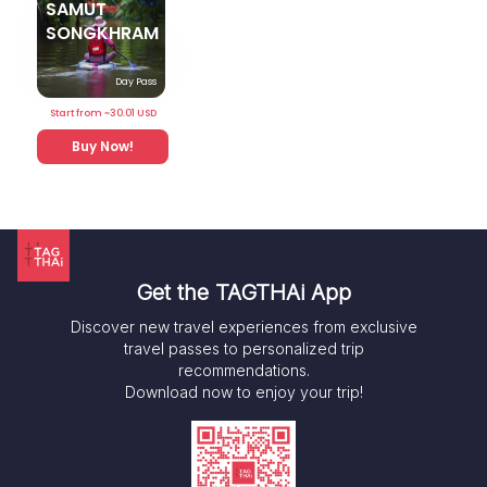
SAMUT
SONGKHRAM
Day Pass
Start from ~
30.01
USD
Buy Now!
Get the TAGTHAi App
Discover new travel experiences from exclusive
travel passes to personalized trip
recommendations.
Download now to enjoy your trip!