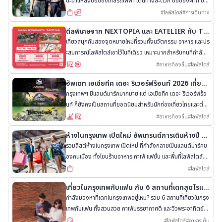
นะนำแหล่งซื้อของใกล้รถไฟฟ้า เดินทางสะดวก ซื้อของฝาก ขอ
งใช้ ได้ครบในเวลาเดียว
#
ไลฟ์สไตล์
#
การเดินทาง
ดีลพิเศษจาก NEXTOPIA และ EATELIER กับ TA
GTHAi Easy Pay
เที่ยวสนุกกับสองจุดหมายใหม่ที่รวมทั้งนวัตกรรม อาหาร และปร
ะสบการณ์ไลฟ์สไตล์เอาไว้ในที่เดียว เหมาะมากสำหรับคนที่กำลังม
องหาสถานที่พาเพื่อนต่างชาติเที่ยวกรุงเทพฯ
#
อาหารท้องถิ่น
#
ไลฟ์สไตล์
อัพเดท เอเชียทีค เดอะ ริเวอร์ฟร้อนท์ 2026 เที่ยวอ
ะไรได้บ้าง
กรุงเทพฯ มีแลนด์มาร์กมากมาย แต่ เอเชียทีค เดอะ ริเวอร์ฟร้อ
นท์ ก็ยังคงเป็นสถานที่ยอดนิยมสำหรับนักท่องเที่ยวไทยและต่าง
ประเทศ
#
อาหารท้องถิ่น
#
ไลฟ์สไตล์
ห้างในกรุงเทพ เปิดใหม่ อัพเทรนด์การเดินห้างปี 25
69
รวมลิสต์ห้างในกรุงเทพ เปิดใหม่ ที่กำลังกลายเป็นแลนด์มาร์คข
องคนเมือง ทั้งโซนร้านอาหาร คาเฟ่ แฟชั่น และพื้นที่ไลฟ์สไตล์ที่
ต้องไปเช็กอิน
#
ไลฟ์สไตล์
เที่ยวในกรุงเทพกับแฟน กับ 6 สถานที่เดทสุดโรแม
นติก
กำลังมองหาที่เดทในกรุงเทพอยู่ไหม? รวม 6 สถานที่เที่ยวในกรุง
เทพกับแฟน ทั้งสวนสวย คาเฟ่บรรยากาศดี และวิวพระอาทิตย์ต
กสุดโรแมนติก
#
ไลฟ์สไตล์
#
อาหารเย็น