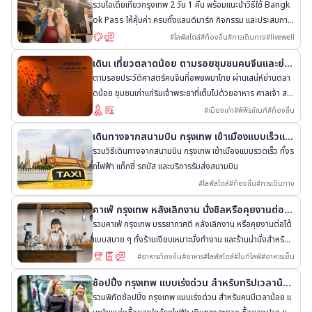
งให้คุ้มที่สุด
รวมไอเดียเที่ยวกรุงเทพ 2 วัน 1 คืน พร้อมแนะนำวิธีใช้ Bangk
ok Pass ให้คุ้มค่า ครบทั้งแลนด์มาร์ก กิจกรรม และประสบการ
ณ์ท้องถิ่น
#
ไลฟ์สไตล์
#
ท้องถิ่น
#
การเดินทาง
#
livewell
เดินเ เที่ยวตลาดน้อย ตามรอยชุมชนคนจีนและย่า
นการค้ากว่า 200 ปี ของกรุงเทพฯ
ตามรอยประวัติศาสตร์คนจีนที่อพยพมาไทย ผ่านเสน่ห์ย่านตลา
ดน้อย ชุมชนเก่าแก่ริมเจ้าพระยาที่เต็มไปด้วยอาหาร ศาลเจ้า สถ
าปัตยกรรม และเรื่องเล่าทางวัฒนธรรม
#
เมืองเก่า
#
พิพิธภัณฑ์
#
ท้องถิ่น
เดินทางจากสนามบิน กรุงเทพ เข้าเมืองแบบเร็วและ
สะดวก
รวมวิธีเดินทางจากสนามบิน กรุงเทพ เข้าเมืองแบบรวดเร็ว ทั้งร
ถไฟฟ้า แท็กซี่ รถบัส และบริการรับส่งสนามบิน
#
ไลฟ์สไตล์
#
ท้องถิ่น
#
การเดินทาง
คาเฟ่ กรุงเทพ หลังเลิกงาน นั่งชิลหรือคุยงานต่อก็ไ
ด้
รวมคาเฟ่ กรุงเทพ บรรยากาศดี หลังเลิกงาน หรือคุยงานต่อได้
แบบสบาย ๆ ทั้งร้านเงียบเหมาะนั่งทำงาน และร้านน่านั่งสำหรับพั
กผ่อน
#
อาหารท้องถิ่น
#
อาหาร
#
ไลฟ์สไตล์
#
ไนท์ไลฟ์
#
อาหารเย็น
ช้อปปิ้ง กรุงเทพ แบบเร่งด่วน สำหรับทริปเวลาน้อ
ย
รวมพิกัดช้อปปิ้ง กรุงเทพ แบบเร่งด่วน สำหรับคนมีเวลาน้อย แ