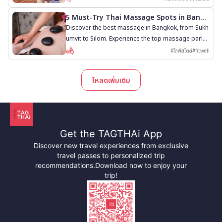
5 Must-Try Thai Massage Spots in Bangk
ok
Discover the best massage in Bangkok, from Sukh
umvit to Silom. Experience the top massage parlor
s with Thai, oil, and herbal massages.
#
ไลฟ์สไตล์
#
fitwell
โหลดเพิ่มเติม
Get the TAGTHAi App
Discover new travel experiences from exclusive
travel passes to personalized trip
recommendations.
Download now to enjoy your
trip!